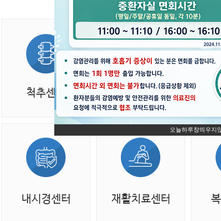
오늘하루창띄우지