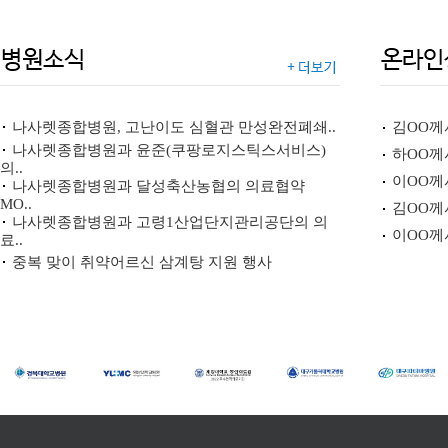
나사렛종합병원, 고난이도 심혈관 만성완전폐쇄..
김OO께
나사렛종합병원과 윤준(쿠팡로지스틱스서비스)
하OO께
의..
이OO께
나사렛종합병원과 달성축산농협의 의료협약
MO..
김OO께
나사렛종합병원과 고령1산업단지관리공단의 의
이OO께
료..
중복 맞이 취약어르신 삼계탕 지원 행사