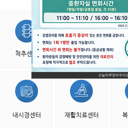
오늘하루창띄우지