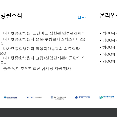
나사렛종합병원, 고난이도 심혈관 만성완전폐쇄..
박OO께
나사렛종합병원과 윤준(쿠팡로지스틱스서비스)
김OO께
의..
하OO께
나사렛종합병원과 달성축산농협의 의료협약
MO..
이OO께
나사렛종합병원과 고령1산업단지관리공단의 의
김OO께
료..
중복 맞이 취약어르신 삼계탕 지원 행사