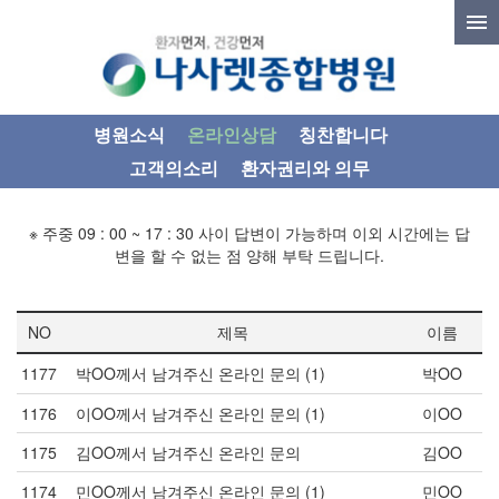
병원소식
온라인상담
칭찬합니다
고객의소리
환자권리와 의무
※ 주중 09 : 00 ~ 17 : 30 사이 답변이 가능하며 이외 시간에는 답
변을 할 수 없는 점 양해 부탁 드립니다.
NO
제목
이름
1177
박OO께서 남겨주신 온라인 문의
(1)
박OO
1176
이OO께서 남겨주신 온라인 문의
(1)
이OO
1175
김OO께서 남겨주신 온라인 문의
김OO
1174
민OO께서 남겨주신 온라인 문의
(1)
민OO