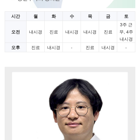
시간
월
화
수
목
금
토
3주 근
오전
내시경
진료
내시경
내시경
진료
무, 4주
내시경
오후
진료
내시경
-
진료
내시경
-