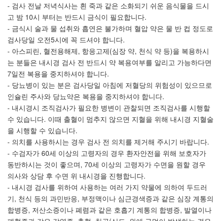
- 검사 전날 저녁식사는 흰 죽과 같은 소화되기 쉬운 음식물을 드시
고 밤 10시 부터는 반드시 금식이 필요합니다.
- 금식시 술과 물 섭취와 흡연은 불가하며 혈압 약은 물 반 컵 정도로
검사당일 오전5시에 꼭 드셔야 합니다.
- 아스피린, 혈전용해제, 항응고제(심장 약, 천식 약 등)을 복용하시
는 분들은 내시경 검사 전 반드시 약 복용여부를 알리고 가능하다면
7일전 복용을 중지하셔야 합니다.
- 당뇨병이 있는 분은 검사당일 아침에 저혈당의 위험성이 있으므로
인슐린 주사와 당뇨약은 복용을 중지하셔야 합니다.
- 내시경시 조직검사가 필요한 병변이 관찰되면 조직검사를 시행할
수 있습니다. 이때 출혈이 멈추지 않으면 지혈을 위해 내시경 지혈술
을 시행할 수 있습니다.
- 의치를 사용하시는 경우 검사 전 의치를 제거해 주시기 바랍니다.
- 수검자가 60세 이상의 고령자의 경우 환자안전을 위해 보호자가
동반하시는 것이 좋으며, 70세 이상의 고령자가 수면을 원할 경우
의사와 상담 후 수면 위 내시경을 진행합니다.
- 내시경 검사를 위하여 사용하는 여러 가지 약물에 의하여 두드러
기, 천식 등의 과민반응, 부정맥이나 심근경색증과 같은 심장 계통의
합병증, 저산소증이나 폐렴과 같은 호흡기 계통의 합병증, 발열이나