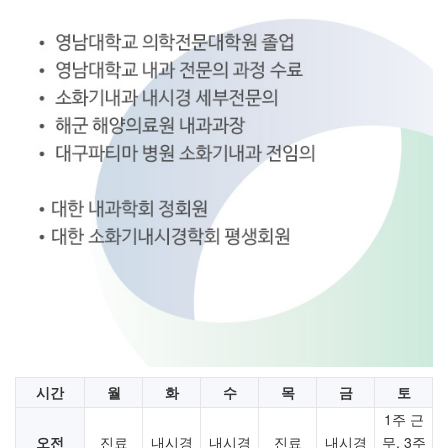
시간
월
화
수
목
금
토
1주 근
오전
진료
내시경
내시경
진료
내시경
무, 3주