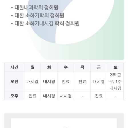
시간
월
화
수
목
금
토
2주 근
오전
내시경
내시경
진료
진료
내시경
무, 1주
내시경
오후
진료
내시경
내시경
-
진료
-